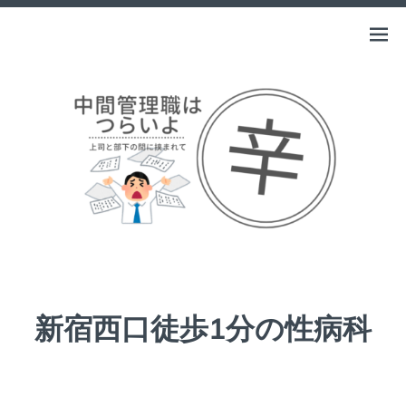
Skip
to
中間管理職はつらいよ
Open
上司と部下の間に挟まれて
content
menu
新宿西口徒歩1分の性病科