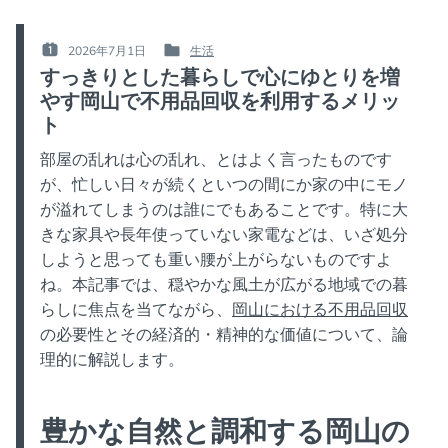
2026年7月1日
生活
POSTED
POSTED
すっきりとした暮らしで心にゆとりを増
ON
IN
やす岡山で不用品回収を利用するメリッ
:
:
ト
部屋の乱れは心の乱れ、とはよく言ったものです
が、忙しい日々が続くといつの間にか家の中にモノ
が溢れてしまうのは誰にでもあることです。特に大
きな家具や長年使っていない家電などは、いざ処分
しようと思っても重い腰が上がらないものですよ
ね。本記事では、穏やかな風土が広がる地域での暮
らしに焦点を当てながら、
岡山における不用品回収
の必要性とその経済的・精神的な価値について、論
理的に解説します。
豊かな自然と調和する岡山の