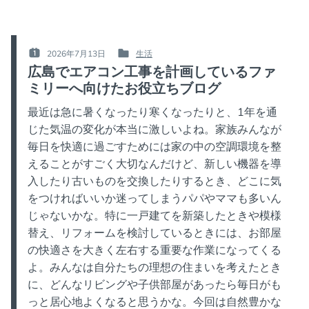
2026年7月13日
生活
POSTED
POSTED
広島でエアコン工事を計画しているファ
ON
IN
ミリーへ向けたお役立ちブログ
:
:
最近は急に暑くなったり寒くなったりと、1年を通
じた気温の変化が本当に激しいよね。家族みんなが
毎日を快適に過ごすためには家の中の空調環境を整
えることがすごく大切なんだけど、新しい機器を導
入したり古いものを交換したりするとき、どこに気
をつければいいか迷ってしまうパパやママも多いん
じゃないかな。特に一戸建てを新築したときや模様
替え、リフォームを検討しているときには、お部屋
の快適さを大きく左右する重要な作業になってくる
よ。みんなは自分たちの理想の住まいを考えたとき
に、どんなリビングや子供部屋があったら毎日がも
っと居心地よくなると思うかな。今回は自然豊かな