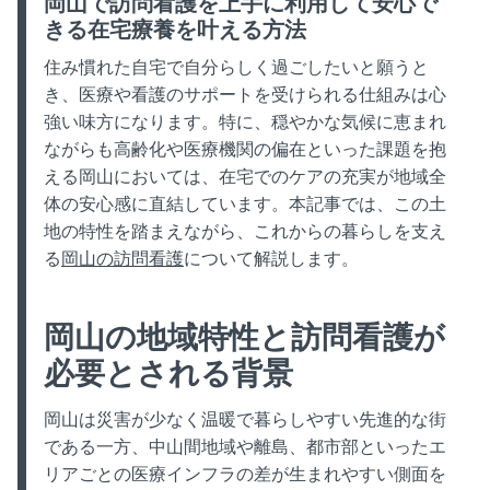
岡山で訪問看護を上手に利用して安心で
ON
IN
きる在宅療養を叶える方法
:
:
住み慣れた自宅で自分らしく過ごしたいと願うと
き、医療や看護のサポートを受けられる仕組みは心
強い味方になります。特に、穏やかな気候に恵まれ
ながらも高齢化や医療機関の偏在といった課題を抱
える岡山においては、在宅でのケアの充実が地域全
体の安心感に直結しています。本記事では、この土
地の特性を踏まえながら、これからの暮らしを支え
る
岡山の訪問看護
について解説します。
岡山の地域特性と訪問看護が
必要とされる背景
岡山は災害が少なく温暖で暮らしやすい先進的な街
である一方、中山間地域や離島、都市部といったエ
リアごとの医療インフラの差が生まれやすい側面を