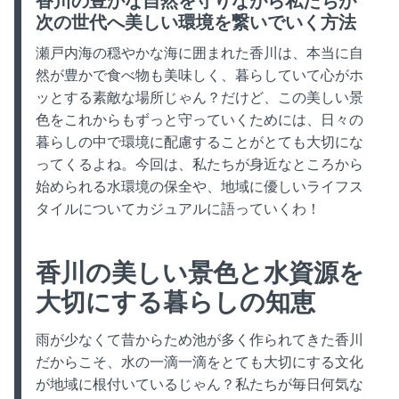
香川の豊かな自然を守りながら私たちが
ON
IN
次の世代へ美しい環境を繋いでいく方法
:
:
瀬戸内海の穏やかな海に囲まれた香川は、本当に自
然が豊かで食べ物も美味しく、暮らしていて心がホ
ッとする素敵な場所じゃん？だけど、この美しい景
色をこれからもずっと守っていくためには、日々の
暮らしの中で環境に配慮することがとても大切にな
ってくるよね。今回は、私たちが身近なところから
始められる水環境の保全や、地域に優しいライフス
タイルについてカジュアルに語っていくわ！
香川の美しい景色と水資源を
大切にする暮らしの知恵
雨が少なくて昔からため池が多く作られてきた香川
だからこそ、水の一滴一滴をとても大切にする文化
が地域に根付いているじゃん？私たちが毎日何気な