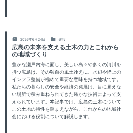
2026年6月24日
建設
POSTED
POSTED
広島の未来を支える土木の力とこれから
ON
IN
の地域づくり
:
:
豊かな瀬戸内海に面し、美しい島々や多くの河川を
持つ広島は、その独自の風土ゆえに、水辺や陸上の
インフラ整備が極めて重要な意味を持つ地域です。
私たちの暮らしの安全や経済の発展は、目に見えな
い場所で積み重ねられてきた確かな技術によって支
えられています。本記事では、
広島の土木
について
この土地の特性を踏まえながら、これからの地域社
会における役割について解説します。