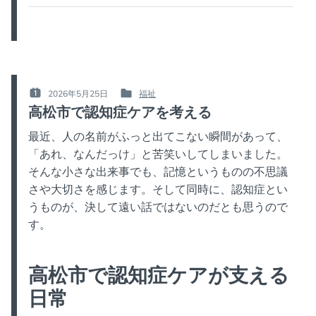
2026年5月25日
福祉
POSTED
POSTED
高松市で認知症ケアを考える
ON
IN
:
:
最近、人の名前がふっと出てこない瞬間があって、
「あれ、なんだっけ」と苦笑いしてしまいました。
そんな小さな出来事でも、記憶というものの不思議
さや大切さを感じます。そして同時に、認知症とい
うものが、決して遠い話ではないのだとも思うので
す。
高松市で認知症ケアが支える
日常