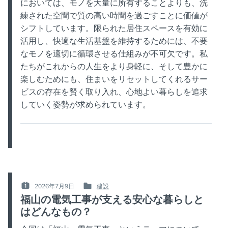
においては、モノを大量に所有することよりも、洗
練された空間で質の高い時間を過ごすことに価値が
シフトしています。限られた居住スペースを有効に
活用し、快適な生活基盤を維持するためには、不要
なモノを適切に循環させる仕組みが不可欠です。私
たちがこれからの人生をより身軽に、そして豊かに
楽しむためにも、住まいをリセットしてくれるサー
ビスの存在を賢く取り入れ、心地よい暮らしを追求
していく姿勢が求められています。
2026年7月9日
建設
POSTED
POSTED
福山の電気工事が支える安心な暮らしと
ON
IN
はどんなもの？
:
: