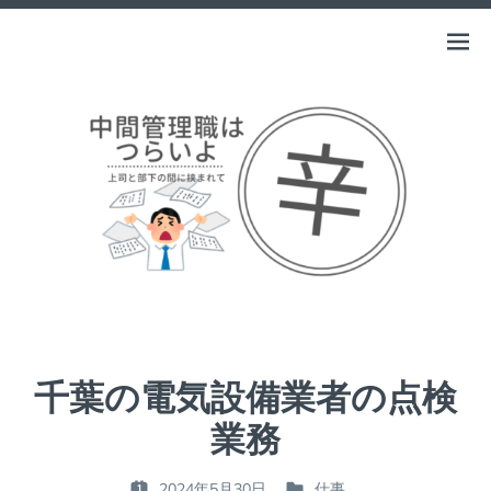
Skip
to
中間管理職はつらいよ
Open
上司と部下の間に挟まれて
content
menu
千葉の電気設備業者の点検
業務
2024年5月30日
仕事