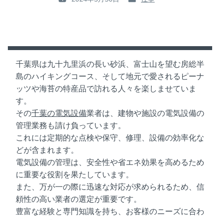
P
P
O
O
S
S
T
T
E
E
D
D
千葉県は九十九里浜の長い砂浜、富士山を望む房総半
O
I
島のハイキングコース、そして地元で愛されるピーナ
N
N
ッツや海苔の特産品で訪れる人々を楽しませていま
:
:
す。
その
千葉の電気設備
業者は、建物や施設の電気設備の
管理業務も請け負っています。
これには定期的な点検や保守、修理、設備の効率化な
どが含まれます。
電気設備の管理は、安全性や省エネ効果を高めるため
に重要な役割を果たしています。
また、万が一の際に迅速な対応が求められるため、信
頼性の高い業者の選定が重要です。
豊富な経験と専門知識を持ち、お客様のニーズに合わ