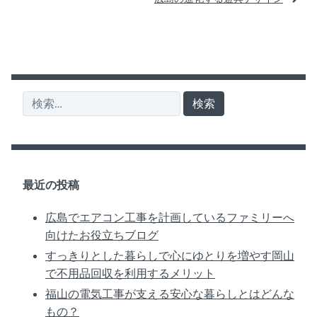
ナ
ビ
ゲ
ー
検
シ
索:
ョ
ン
最近の投稿
広島でエアコン工事を計画しているファミリーへ
向けたお役立ちブログ
すっきりとした暮らしで心にゆとりを増やす岡山
で不用品回収を利用するメリット
福山の電気工事が支える安心な暮らしとはどんな
もの？