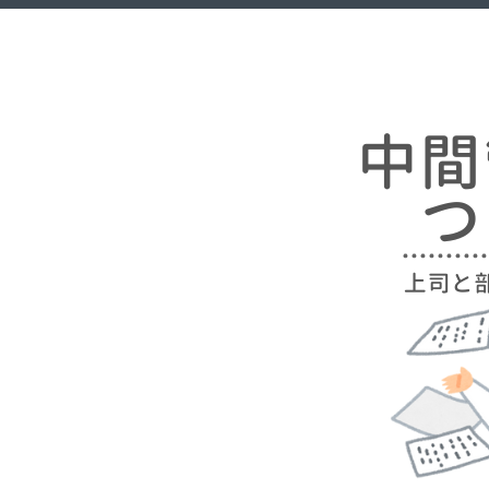
Skip
中間管理職はつらいよ
上司と部下の間に挟まれて
to
content