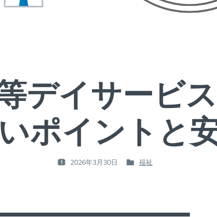
等デイサービ
いポイントと
2026年3月30日
福祉
P
P
O
O
S
S
T
T
E
E