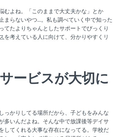
D
D
O
I
悩むよね。「このままで大丈夫かな」とか
N
N
止まらないやつ…。私も調べていく中で知った
:
:
ってたよりちゃんとしたサポートでびっくり
ス
を考えている人に向けて、分かりやすくリ
イサービスが大切に
しっかりしてる場所だから、子どもをみんな
が多いんだよね。そんな中で放課後等デイサ
をしてくれる大事な存在になってる。学校だ