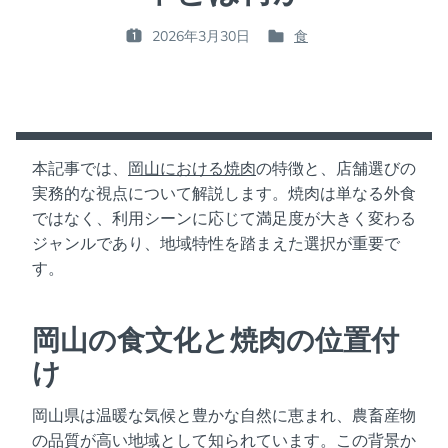
2026年3月30日
食
P
P
O
O
S
S
T
T
E
E
D
D
本記事では、
岡山における焼肉
の特徴と、店舗選びの
O
I
実務的な視点について解説します。焼肉は単なる外食
N
N
ではなく、利用シーンに応じて満足度が大きく変わる
:
:
ジャンルであり、地域特性を踏まえた選択が重要で
す。
岡山の食文化と焼肉の位置付
け
岡山県は温暖な気候と豊かな自然に恵まれ、農畜産物
の品質が高い地域として知られています。この背景か