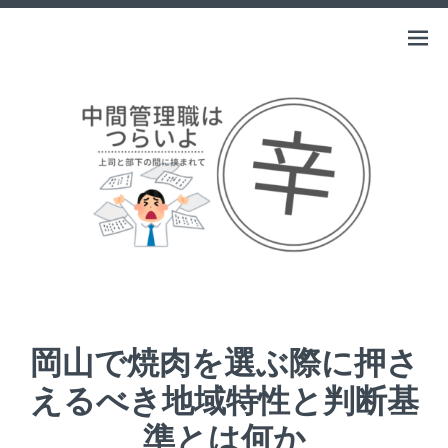
Skip
to
中間管理職はつらいよ
Open
上司と部下の間に挟まれて
content
menu
岡山で焼肉を選ぶ際に押さ
えるべき地域特性と判断基
準とは何か