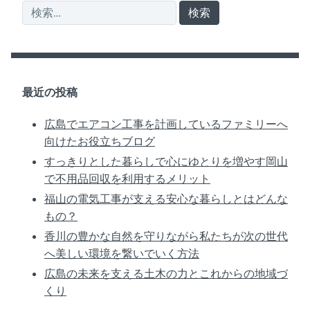
シ
検
索:
ョ
ン
最近の投稿
広島でエアコン工事を計画しているファミリーへ
向けたお役立ちブログ
すっきりとした暮らしで心にゆとりを増やす岡山
で不用品回収を利用するメリット
福山の電気工事が支える安心な暮らしとはどんな
もの？
香川の豊かな自然を守りながら私たちが次の世代
へ美しい環境を繋いでいく方法
広島の未来を支える土木の力とこれからの地域づ
くり