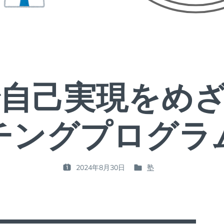
自己実現をめ
チングプログラ
2024年8月30日
塾
P
P
O
O
S
S
T
T
E
E