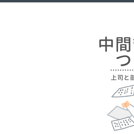
Skip
中間管理職はつらいよ
上司と部下の間に挟まれて
to
content