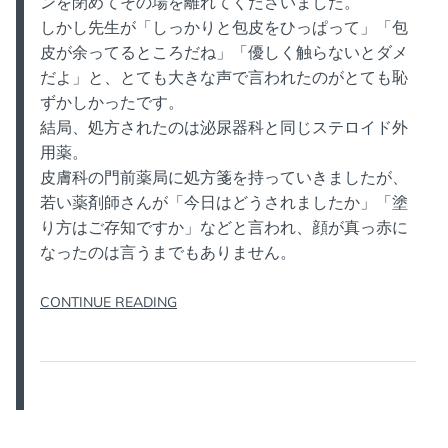
ンを閉めてその場を離れてくださいました。
しかし先生が「しっかりと包皮をひっぱって」「包
皮が余ってるところだね」「優しく触らないとダメ
だよ」と、とても大きな声で言われたのがとても恥
ずかしかったです。
結局、処方されたのは泌尿器科と同じステロイド外
用薬。
皮膚科の門前薬局に処方箋を持っていきましたが、
若い薬剤師さんが「今日はどうされましたか」「塗
り方はご存知ですか」などと言われ、顔が真っ赤に
なったのは言うまでもありません。
“亀
CONTINUE READING
頭
包
皮
炎
「2
日