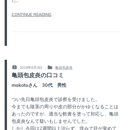
た。
“亀
CONTINUE READING
頭
包
皮
炎：
軟
膏
で
治
2018年6月4日
亀頭包皮炎
POSTED
POSTED
っ
亀頭包皮炎の口コミ
ON
IN
た”
:
:
makotoさん 30代 男性
つい先日亀頭包皮炎で診察を受けました。
今までも陰茎の周りや皮の部分がかゆくなることは
あったのですが、適当な軟膏を塗って対応し、亀頭
包皮炎なんて疑いもしませんでした。
しかし今回は2週間以上治らず、痒みで目が覚めて