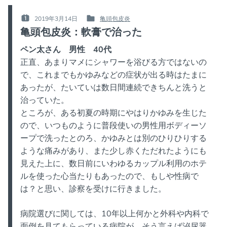
程
度
2019年3月14日
亀頭包皮炎
POSTED
POSTED
で
亀頭包皮炎：軟膏で治った
ON
IN
ま
:
:
し
ペン太さん 男性 40代
に」”
正直、あまりマメにシャワーを浴びる方ではないの
で、これまでもかゆみなどの症状が出る時はたまに
あったが、たいていは数日間連続できちんと洗うと
治っていた。
ところが、ある初夏の時期にやはりかゆみを生じた
ので、いつものように普段使いの男性用ボディーソ
ープで洗ったとのろ、かゆみとは別のひりひりする
ような痛みがあり、また少し赤くただれたようにも
見えた上に、数日前にいわゆるカップル利用のホテ
ルを使った心当たりもあったので、もしや性病で
は？と思い、診察を受けに行きました。
病院選びに関しては、10年以上何かと外科や内科で
面倒を見てもらっている病院が、そう言えば泌尿器