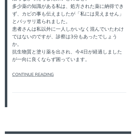
多少薬の知識がある私は、処方された薬に納得でき
ず、カビの事も伝えましたが「私には見えません」
とバッサリ遮られました。
患者さんは私以外に一人しかいなく混んでいたわけ
ではないのですが、診察は3分もあったでしょう
か。
抗生物質と塗り薬を出され、今4日が経過しました
が一向に良くならず困っています。
“亀
CONTINUE READING
頭
包
皮
炎
の
口
コ
ミ”