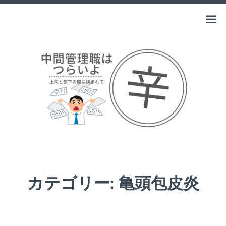
Skip
to
中間管理職はつらいよ
Open
上司と部下の間に挟まれて
content
menu
カテゴリー:
亀頭包皮炎