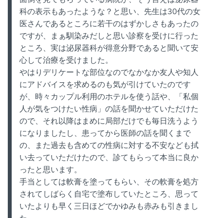
科の表示もあったような？と思い、先生は30代の女
医さんであるところに若干のはずかしさもあったの
ですが、まぁ馴染みだしと思い診察を受けに行った
ところ、実は泌尿器科が得意分野であると聞いて安
心して治療を受けました。
やはりデリケートな部位なのでなかなか友人や知人
にアドバイスを求めるのも気が引けていたのです
が、時々カップル利用のホテルを使う話や、「私個
人が気をつけたい性病」の話を聞かせていただけた
ので、それ以降はまめに局部だけでも毎日洗うよう
になりましたし、患ってから医師の話を聞くまで
の、また過去も含めての性病に対する不安なども拭
い去っていただけたので、診てもらって本当に良か
ったと思います。
手当としては軟膏を塗ってもらい、その軟膏を処方
されてしばらく自宅で塗布していたところ、思って
いたよりも早く三日ほどでかゆみも赤みも引きまし