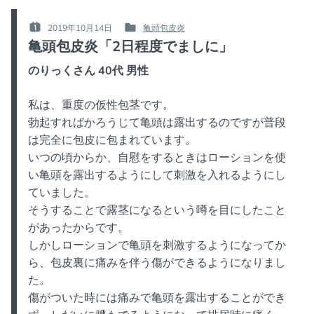
2019年10月14日
亀頭包皮炎
POSTED
POSTED
亀頭包皮炎「2日程度でましに」
ON
IN
:
:
のりっくさん 40代 男性
私は、重度の仮性包茎です。
勃起すればかろうじて亀頭は露出するのですが普段
は完全に包皮に包まれています。
いつの頃からか、自慰をするときはローションを使
い亀頭を露出するようにして刺激を入れるようにし
ていました。
そうすることで露茎になるという噂を目にしたこと
があったからです。
しかしローションで亀頭を刺激するようになってか
ら、包皮裏に痛みを伴う傷ができるようになりまし
た。
傷がついた時には痛みで亀頭を露出することができ